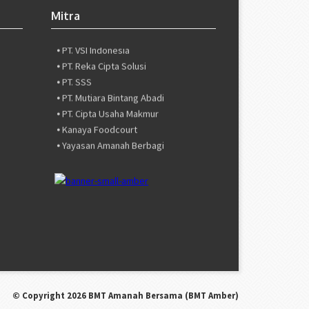
⦁ PT. Valuestream International
Mitra
⦁ PT. ZBS International
⦁ PT. VSI Indonesia
⦁ PT. Reka Cipta Solusi
⦁ PT. SSS
⦁ PT. Mutiara Bintang Abadi
⦁ PT. Cipta Usaha Makmur
⦁ Kanaya Foodcourt
⦁ Yayasan Amanah Berbagi
⦁ Masago Mobile
⦁ Asuransi Adira Syariah
⦁ Asuransi JMA Syariah
⦁ Asuransi ABDA
⦁ Distributor Emas LM 24K
⦁ PT. Valuestream International
⦁ PT. ZBS International
⦁ PT. VSI Indonesia
⦁ PT. Reka Cipta Solusi
© Copyright 2026
BMT Amanah Bersama (BMT Amber)
⦁ PT. SSS