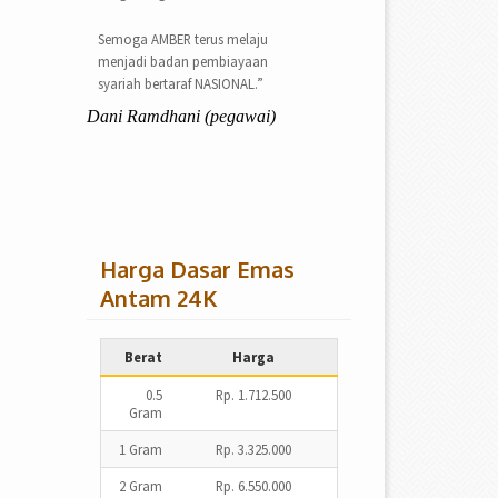
Semoga AMBER terus melaju
menjadi badan pembiayaan
syariah bertaraf NASIONAL.”
Dani Ramdhani (pegawai)
Harga Dasar Emas
Antam 24K
Berat
Harga
0.5
Rp. 1.712.500
Gram
1 Gram
Rp. 3.325.000
2 Gram
Rp. 6.550.000