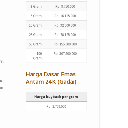
3 Gram
Rp. 9.750.000
5 Gram
Rp. 16.125.000
10 Gram
Rp. 32.000.000
25 Gram
Rp. 78.125.000
50 Gram
Rp. 155.000.000
100
Rp. 307.500.000
Gram
al,
Harga Dasar Emas
Antam 24K (Gadai)
an
an
Harga buyback per gram
Rp. 2.709.000