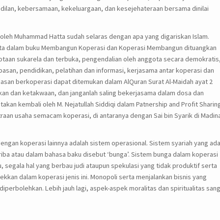
keadilan, kebersamaan, kekeluargaan, dan kesejehateraan bersama dinilai
n oleh Muhammad Hatta sudah selaras dengan apa yang digariskan Islam.
Hatta dalam buku Membangun Koperasi dan Koperasi Membangun dituangkan
gotaan sukarela dan terbuka, pengendalian oleh anggota secara demokratis
asan, pendidikan, pelatihan dan informasi, kerjasama antar koperasi dan
dasan berkoperasi dapat ditemukan dalam AlQuran Surat Al-Maidah ayat 2
kan dan ketakwaan, dan janganlah saling bekerjasama dalam dosa dan
kan kembali oleh M. Nejatullah Siddiqi dalam Patnership and Profit Sharing
traan usaha semacam koperasi, di antaranya dengan Sai bin Syarik di Madin
ngan koperasi lainnya adalah sistem operasional. Sistem syariah yang ad
riba atau dalam bahasa baku disebut ‘bunga’. Sistem bunga dalam koperasi
tu, segala hal yang berbau judi ataupun spekulasi yang tidak produktif serta
tekkan dalam koperasi jenis ini. Monopoli serta menjalankan bisnis yang
diperbolehkan. Lebih jauh lagi, aspek-aspek moralitas dan spiritualitas san