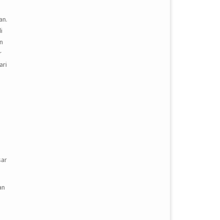
an.
i
n
r
ari
sar
an