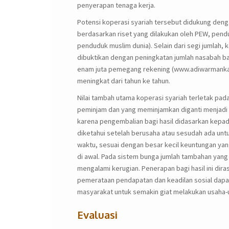
penyerapan tenaga kerja.
Potensi koperasi syariah tersebut didukung deng
berdasarkan riset yang dilakukan oleh PEW, pend
penduduk muslim dunia). Selain dari segi jumlah, 
dibuktikan dengan peningkatan jumlah nasabah ban
enam juta pemegang rekening (www.adiwarmankar
meningkat dari tahun ke tahun.
Nilai tambah utama koperasi syariah terletak pada
peminjam dan yang meminjamkan diganti menjadi 
karena pengembalian bagi hasil didasarkan kepada 
diketahui setelah berusaha atau sesudah ada untun
waktu, sesuai dengan besar kecil keuntungan yang
di awal. Pada sistem bunga jumlah tambahan yang
mengalami kerugian. Penerapan bagi hasil ini diras
pemerataan pendapatan dan keadilan sosial dapat 
masyarakat untuk semakin giat melakukan usaha-u
Evaluasi