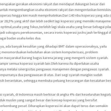
 merupakan gerakan ekonomi rakyat dan mendapat dukungan besar dari
r untuk mengembangkan usaha ekonomi rakyat dan mengentaskan kemiskin
erasi hingga kini masih memprihatinkan.Dari 140 ribu koperasi yang ada d
ar 28,5% yang aktif dan lebih sedikit lagi koperasi yang memiliki manajeme
optimal,usaha yang fokus,terlebih lagi skala usaha yang besar.Sebagai pila
i sokoguru perekonomian, secara ironis koperasi justru jauh tertinggal d
agai badan usaha kelas dua.
ya, ada banyak kesulitan yang dihadapi BMT dalam operasionalnya, yaitu
rung menomorduakan kebutuhan akan sistem komputerisasi, problem
on masyarakat kurang bagus karena jarang yang mengerti sistem syariah.
ampir semua koperasi syariah lain.Oleh karena itu diperlukan usaha
tunya melalui sinergisitas pengawas manajemen dengan pengawas syariah.
sempurnanya dua pengawasan di atas. Dari segi syariah mungkin sudah
sih berantakan, sehingga membuka peluang kecurangan dan kesalahan be
i syariah, di Indonesia masih berkisar di angka 4% dari keseluruhan kegiat
duk muslim yang sangat besar dan konsep koperasi yang bersifat
 berkembang pesat. Diharapkan koperasi ini akan dapat terus dan semakin