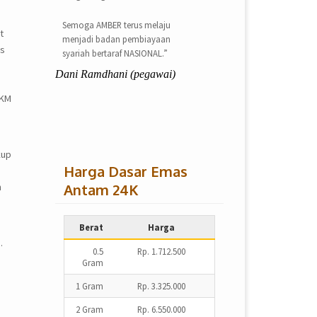
Semoga AMBER terus melaju
t
menjadi badan pembiayaan
as
syariah bertaraf NASIONAL.”
Dani Ramdhani (pegawai)
UKM
kup
Harga Dasar Emas
Antam 24K
h
Berat
Harga
.
0.5
Rp. 1.712.500
Gram
1 Gram
Rp. 3.325.000
2 Gram
Rp. 6.550.000