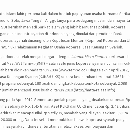
nilai Islami lahir pertama kali dalam bentuk paguyuban usaha bernama Sarika
manhudi di Solo, Jawa Tengah. Anggotanya para pedagang muslim dan mayorit
DI berubah menjadi Sarikat Islam yang lebih bernuansa politik. Koperasi
 dunia industri syariah di Indonesia yang dimulai dari pendirian Bank
koperasi syariah dinaungi oleh Keputusan Menteri (Kepmen) Koperasi dan 
Petunjuk Pelaksanaan Kegiatan Usaha Koperasi Jasa Keuangan Syariah.
, Indonesia telah menjadi negara dengan
Islamic Micro Finance
terbesar di
tul Maal Wat Tamwil (BMT) – salah satu jenis koperasi syariah. Jumlah ini cu
ah baru didirikan pada tahun 2004 (www.tempo.co). Hingga akhir April 2012,
Jasa Keuangan Syariah (KJKS/UJKS) secara keseluruhan terdapat 2.362 bua
at propinsi sebanyak 189 buah dan tingkat kabupaten/kota sebanyak 2.088
jumlah mencapai 3900 buah di tahun 2010.(http://hatta-rajasa.info)
g pada April 2012. Sementara jumlah pinjaman yang disalurkan sebesar Rp
ima sebanyak Rp. 1,45 triliun. Aset KJKS dan UJKS mencapai Rp. 2,42 triliun.
rkirakan mencapai nilai Rp 5 trilyun, nasabah yang dilayani sekitar 3,5 juta
r 20.000 orang. Data tersebut membuktikan bahwa koperasi syariah punya
n masyarakat Indonesia, terutama melalui akses pembiayaan dan