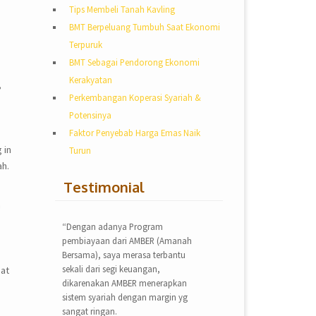
Tips Membeli Tanah Kavling
BMT Berpeluang Tumbuh Saat Ekonomi
Terpuruk
BMT Sebagai Pendorong Ekonomi
Kerakyatan
,
Perkembangan Koperasi Syariah &
Potensinya
Faktor Penyebab Harga Emas Naik
 in
Turun
ah.
Testimonial
a
“Dengan adanya Program
pembiayaan dari AMBER (Amanah
Bersama), saya merasa terbantu
sekali dari segi keuangan,
gat
dikarenakan AMBER menerapkan
sistem syariah dengan margin yg
sangat ringan.