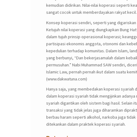
kemudian didirikan. Nilai-nilai koperasi seperti 
sangat cocok untuk memberdayakan rakyat kecil.
Konsep koperasi sendiri, seperti yang digariska
Ketujuh nilai koperasi yang diungkapkan Bung 
dalam tujuh prinsip operasional koperasi; keang
partisipasi ekonomis anggota, otonomi dan kebeb
kepedulian terhadap komunitas. Dalam Islam, lan
yang berbunyi, “Dan bekerjasamalah dalam kebai
permusuhan.” Nabi Muhammad SAW sendiri, dicerita
Islamic Law, pernah pernah ikut dalam suatu kemi
(www.dakwatuna.com)
Hanya saja, yang membedakan koperasi syariah de
dalam koperasi syariah tidak mengijinkan adanya 
syariah digantikan oleh sistem bagi hasil. Selain i
transaksi yang tidak jelas juga diharamkan diprak
berbau haram seperti alkohol, narkoba juga tidak 
ditekankan dalam praktek koperasi syariah.