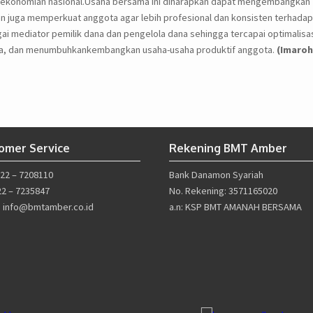
rekonomian nasional.Usaha bersama ini diharapkan dapat mengembangkan
 juga memperkuat anggota agar lebih profesional dan konsisten terhadap
gai mediator pemilik dana dan pengelola dana sehingga tercapai optimalisa
a, dan menumbuhkankembangkan usaha-usaha produktif anggota.
(Imaroh
omer Service
Rekening BMT Amber
022 – 7208110
Bank Danamon Syariah
22 – 7235847
No. Rekening: 3571165020
l: info@bmtamber.co.id
a.n: KSP BMT AMANAH BERSAMA