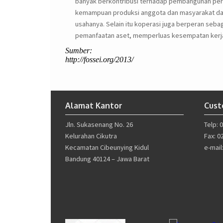
banyak berkontribusi terhadap pembangunan pe
kemampuan produksi anggota dan masyarakat dan
usahanya. Selain itu koperasi juga berperan seba
pemanfaatan aset, memperluas kesempatan kerj
Sumber:
http://fossei.org/2013/
Alamat Kantor
Cust
Jln. Sukasenang No. 26
Telp: 
Kelurahan Cikutra
Fax: 0
Kecamatan Cibeunying Kidul
e-mai
Bandung 40124 – Jawa Barat