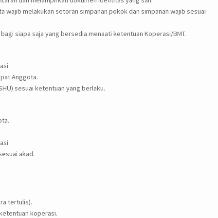
aftaran dan melampirkan dokumen identitas yang sah.
ta wajib melakukan setoran simpanan pokok dan simpanan wajib sesuai
 bagi siapa saja yang bersedia menaati ketentuan Koperasi/BMT.
asi.
pat Anggota.
HU) sesuai ketentuan yang berlaku.
ta.
asi.
esuai akad.
a tertulis).
ketentuan koperasi.