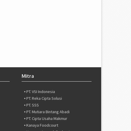
Mitra
⦁ PT. Valuestream International
⦁ PT. ZBS International
⦁ PT. VSI Indonesia
⦁ PT. Reka Cipta Solusi
⦁ PT. SSS
⦁ PT. Mutiara Bintang Abadi
⦁ PT. Cipta Usaha Makmur
⦁ Kanaya Foodcourt
⦁ Yayasan Amanah Berbagi