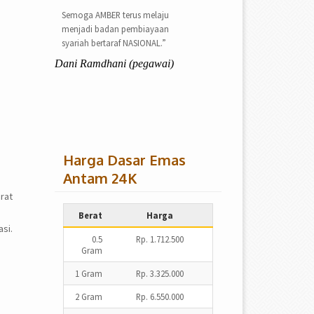
Semoga AMBER terus melaju
menjadi badan pembiayaan
syariah bertaraf NASIONAL.”
Dani Ramdhani (pegawai)
Harga Dasar Emas
Antam 24K
rat
Berat
Harga
si.
0.5
Rp. 1.712.500
Gram
1 Gram
Rp. 3.325.000
2 Gram
Rp. 6.550.000