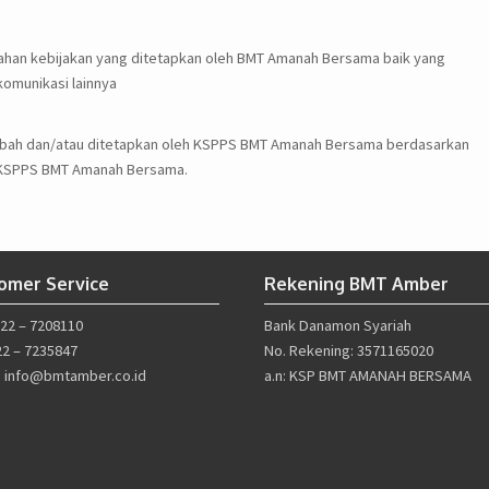
bahan kebijakan yang ditetapkan oleh BMT Amanah Bersama baik yang
komunikasi lainnya
rubah dan/atau ditetapkan oleh KSPPS BMT Amanah Bersama berdasarkan
h KSPPS BMT Amanah Bersama.
omer Service
Rekening BMT Amber
022 – 7208110
Bank Danamon Syariah
22 – 7235847
No. Rekening: 3571165020
l: info@bmtamber.co.id
a.n: KSP BMT AMANAH BERSAMA