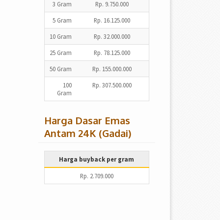
3 Gram
Rp. 9.750.000
5 Gram
Rp. 16.125.000
10 Gram
Rp. 32.000.000
25 Gram
Rp. 78.125.000
50 Gram
Rp. 155.000.000
100
Rp. 307.500.000
Gram
Harga Dasar Emas
Antam 24K (Gadai)
Harga buyback per gram
Rp. 2.709.000