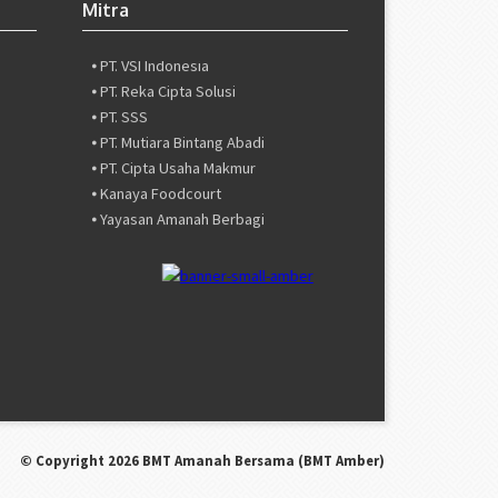
⦁ PT. Valuestream International
Mitra
⦁ PT. ZBS International
⦁ PT. VSI Indonesia
⦁ PT. Reka Cipta Solusi
⦁ PT. SSS
⦁ PT. Mutiara Bintang Abadi
⦁ PT. Cipta Usaha Makmur
⦁ Kanaya Foodcourt
⦁ Yayasan Amanah Berbagi
⦁ Masago Mobile
⦁ Asuransi Adira Syariah
⦁ Asuransi JMA Syariah
⦁ Asuransi ABDA
⦁ Distributor Emas LM 24K
⦁ PT. Valuestream International
⦁ PT. ZBS International
⦁ PT. VSI Indonesia
⦁ PT. Reka Cipta Solusi
© Copyright 2026
BMT Amanah Bersama (BMT Amber)
⦁ PT. SSS
⦁ PT. Mutiara Bintang Abadi