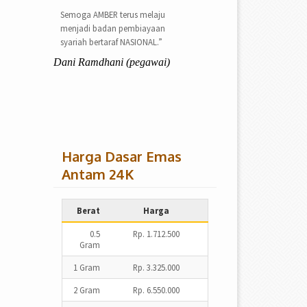
Semoga AMBER terus melaju
menjadi badan pembiayaan
syariah bertaraf NASIONAL.”
Dani Ramdhani (pegawai)
Harga Dasar Emas
Antam 24K
Berat
Harga
0.5
Rp. 1.712.500
Gram
1 Gram
Rp. 3.325.000
2 Gram
Rp. 6.550.000