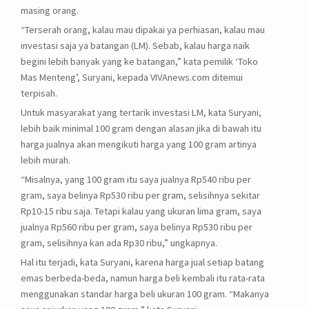
masing orang.
“Terserah orang, kalau mau dipakai ya perhiasan, kalau mau
investasi saja ya batangan (LM). Sebab, kalau harga naik
begini lebih banyak yang ke batangan,” kata pemilik ‘Toko
Mas Menteng’, Suryani, kepada VIVAnews.com ditemui
terpisah.
Untuk masyarakat yang tertarik investasi LM, kata Suryani,
lebih baik minimal 100 gram dengan alasan jika di bawah itu
harga jualnya akan mengikuti harga yang 100 gram artinya
lebih murah.
“Misalnya, yang 100 gram itu saya jualnya Rp540 ribu per
gram, saya belinya Rp530 ribu per gram, selisihnya sekitar
Rp10-15 ribu saja. Tetapi kalau yang ukuran lima gram, saya
jualnya Rp560 ribu per gram, saya belinya Rp530 ribu per
gram, selisihnya kan ada Rp30 ribu,” ungkapnya.
Hal itu terjadi, kata Suryani, karena harga jual setiap batang
emas berbeda-beda, namun harga beli kembali itu rata-rata
menggunakan standar harga beli ukuran 100 gram. “Makanya