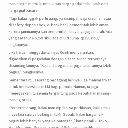
masih ingin memiliki mes,kipun harga gadai selalu jauh dari
harga jual pasaran.
“Tapi kalau nggak perlu uang, ya disimpan saja di rumah atau
di safety deposit box, di bank-bank pemerintah lebih aman
karena jaminannya kan pemerintah, biayanya juga murah. Ada
yang setahun Rp250 ribu, ada di BRI cuma Rp150 ribu,”
ungkapnya.
Jika harus menggadaikannya, Rozik menyarankan,
digadaikan di pegadaian dengan alasan sudah terpercaya
dibanding lainnya. “Kalau di pegadaian juga taksirannya lebih
bagus,” pungkasnya.
Sementara itu, seorang pedagang lainnya juga menyarankan
untuk berinvestasi di LM bagi pemula. Namun, ia juga
menegaskan itu semua tergantung pada kebutuhan masing-
masing orang.
“Terserah orang, kalau mau dipakai ya perhiasan, kalau mau
investasi saja ya batangan (LM). Sebab, kalau harga naik
begini lebih banyak yang ke batangan,” kata pemilik ‘Toko
Mas Menteng’, Suryani, kepada VIVAnews.com ditemui