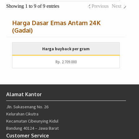
Showing 1 to 9 of 9 entries
Previous
Next
Harga Dasar Emas Antam 24K
(Gadai)
Harga buyback per gram
Rp. 2.709.000
Alamat Kantor
Jln. Sukasenang No. 26
Kelurahan Cikutra
Kecamatan Cibeunying Kidul
Bandung 40124 – Jawa Barat
Customer Service