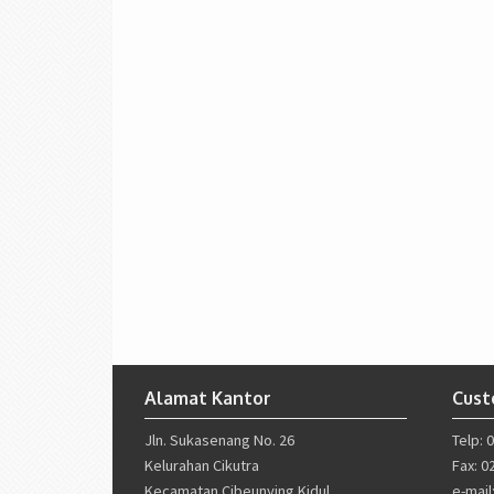
Alamat Kantor
Cust
Jln. Sukasenang No. 26
Telp: 
Kelurahan Cikutra
Fax: 0
Kecamatan Cibeunying Kidul
e-mai