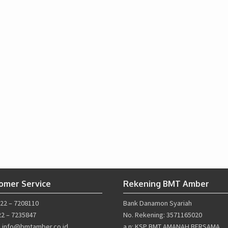
omer Service
Rekening BMT Amber
022 – 7208110
Bank Danamon Syariah
22 – 7235847
No. Rekening: 3571165020
l: info@bmtamber.co.id
a.n: KSP BMT AMANAH BERSAMA