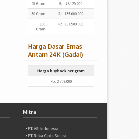
25 Gram
Rp. 78.125.000
50 Gram
Rp. 155.000.000
100
Rp. 307.500.000
Gram
Harga Dasar Emas
Antam 24K (Gadai)
Harga buyback per gram
Rp. 2.709.000
Mitra
⦁ PT. Valuestream International
⦁ PT. ZBS International
⦁ PT. VSI Indonesia
⦁ PT. Reka Cipta Solusi